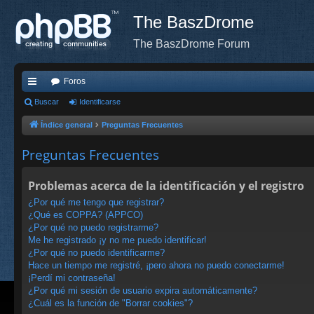
The BaszDrome
The BaszDrome Forum
Foros
nl
Buscar
Identificarse
ac
Índice general
Preguntas Frecuentes
es
Preguntas Frecuentes
rá
Problemas acerca de la identificación y el registro
pi
¿Por qué me tengo que registrar?
do
¿Qué es COPPA? (APPCO)
¿Por qué no puedo registrarme?
s
Me he registrado ¡y no me puedo identificar!
¿Por qué no puedo identificarme?
Hace un tiempo me registré, ¡pero ahora no puedo conectarme!
¡Perdí mi contraseña!
¿Por qué mi sesión de usuario expira automáticamente?
¿Cuál es la función de "Borrar cookies"?