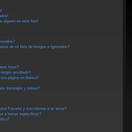
o!
ados!
e alguien en este foro!
gnorados?
arios de mi lista de Amigos e Ignorados?
rios foros?
ningún resultado?
una página en blanco?
pios mensajes y temas?
 como Favorito y suscribirme a un tema?
se a temas específicos?
ífico?