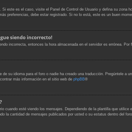
. Si este es el caso, visite el Panel de Control de Usuario y defina su zona h
ás preferencias, debe estar registrado. Si no lo está, este es un buen mome
igue siendo incorrecto!
siendo incorrecta, entonces la hora almacenada en el servidor es errónea. Por
 de su idioma para el foro o nadie ha creado una traducción. Pregúntele a un 
ncontrar más información en el sitio web de
phpBB
®
?
uando esté viendo los mensajes. Dependiendo de la plantilla que utilice el 
cando la cantidad de mensajes publicados por usted o su estatus dentro del 