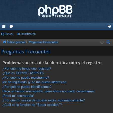
nl
Buscar
or
Identificarse
de
ac
os
nti
Índice general
Preguntas Frecuentes
B
u
es
fic
Preguntas Frecuentes
s
rá
ar
c
Problemas acerca de la identificación y el registro
pi
se
a
¿Por qué me tengo que registrar?
r
do
¿Qué es COPPA? (APPCO)
¿Por qué no puedo registrarme?
s
Me he registrado ¡y no me puedo identificar!
¿Por qué no puedo identificarme?
Hace un tiempo me registré, ¡pero ahora no puedo conectarme!
¡Perdí mi contraseña!
¿Por qué mi sesión de usuario expira automáticamente?
¿Cuál es la función de "Borrar cookies"?