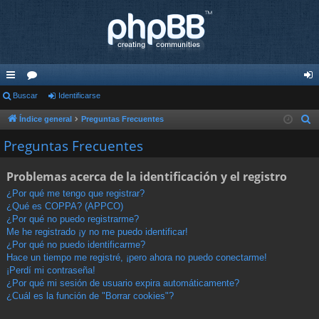
nl
Buscar
or
Identificarse
de
ac
os
nti
Índice general
Preguntas Frecuentes
B
u
es
fic
Preguntas Frecuentes
s
rá
ar
c
Problemas acerca de la identificación y el registro
pi
se
a
¿Por qué me tengo que registrar?
r
do
¿Qué es COPPA? (APPCO)
¿Por qué no puedo registrarme?
s
Me he registrado ¡y no me puedo identificar!
¿Por qué no puedo identificarme?
Hace un tiempo me registré, ¡pero ahora no puedo conectarme!
¡Perdí mi contraseña!
¿Por qué mi sesión de usuario expira automáticamente?
¿Cuál es la función de "Borrar cookies"?