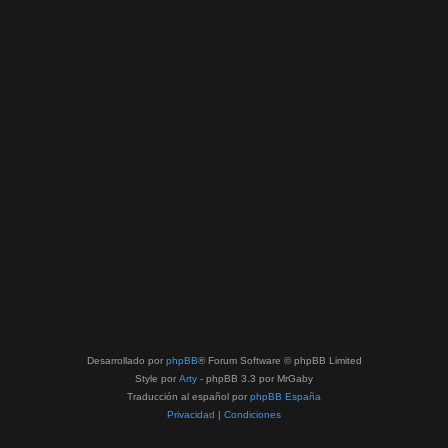
Desarrollado por
phpBB
® Forum Software © phpBB Limited
Style por
Arty
- phpBB 3.3 por MrGaby
Traducción al español por
phpBB España
Privacidad
|
Condiciones