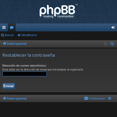
nl
Buscar
or
Identificarse
de
ac
os
nti
Índice general
B
u
es
fic
Restablecer la contraseña
s
rá
ar
c
Dirección de correo electrónico:
pi
se
a
Esta debe ser la dirección de email que introdujiste al registrarte.
r
do
s
Índice general
Contáctanos