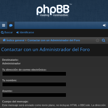
nl
Buscar
or
Identificarse
de
ac
os
nti
Índice general
Contactar con un Administrador del Foro
B
u
es
fic
Contactar con un Administrador del Foro
s
rá
ar
c
Destinatario:
pi
se
a
Administrador
r
do
Tu dirección de correo electrónico:
s
Tu nombre:
Asunto:
Cuerpo del mensaje:
Este mensaje será enviado como texto plano, no incluyas HTML o BBCode. La dirección