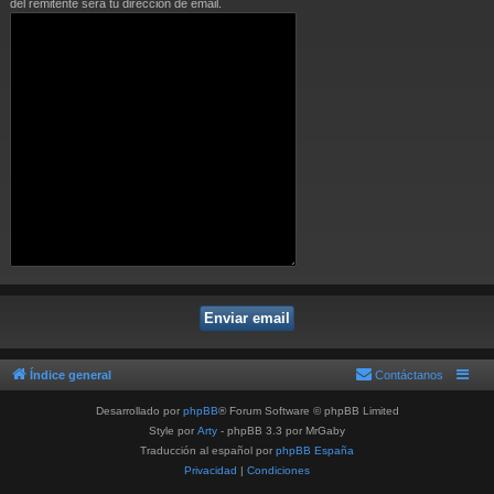
del remitente será tu dirección de email.
Índice general
Contáctanos
Desarrollado por
phpBB
® Forum Software © phpBB Limited
Style por
Arty
- phpBB 3.3 por MrGaby
Traducción al español por
phpBB España
Privacidad
|
Condiciones