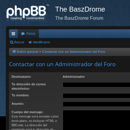
The BaszDrome
The BaszDrome Forum
Foros
nl
Buscar
Identificarse
ac
Índice general
Contactar con un Administrador del Foro
es
Contactar con un Administrador del Foro
rá
Destinatario:
Administrador
pi
Tu dirección de correo
do
electrónico:
s
Tu nombre:
Asunto:
Cuerpo del mensaje:
Este mensaje será enviado como
texto plano, no incluyas HTML o
BBCode. La dirección del
remitente será tu dirección de