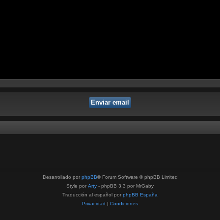
Desarrollado por
phpBB
® Forum Software © phpBB Limited
Style por
Arty
- phpBB 3.3 por MrGaby
Traducción al español por
phpBB España
Privacidad
|
Condiciones