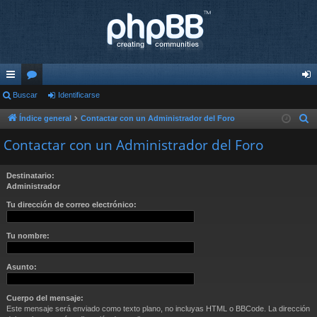
nl
Buscar
or
Identificarse
de
ac
os
nti
Índice general
Contactar con un Administrador del Foro
B
u
es
fic
Contactar con un Administrador del Foro
s
rá
ar
c
Destinatario:
pi
se
a
Administrador
r
do
Tu dirección de correo electrónico:
s
Tu nombre:
Asunto:
Cuerpo del mensaje:
Este mensaje será enviado como texto plano, no incluyas HTML o BBCode. La dirección