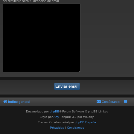
del remitente será tu dirección de email.
Índice general
Contáctanos
Desarrollado por
phpBB
® Forum Software © phpBB Limited
Style por
Arty
- phpBB 3.3 por MrGaby
Traducción al español por
phpBB España
Privacidad
|
Condiciones