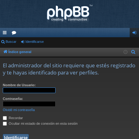
nl
Buscar
or
Identificarse
de
ac
os
nti
Índice general
B
u
es
fic
El administrador del sitio requiere que estés registrado
s
rá
ar
y te hayas identificado para ver perfiles.
c
pi
se
a
Nombre de Usuario:
r
do
s
Contraseña:
Olvidé mi contraseña
Recordar
Ocultar mi estado de conexión en esta sesión