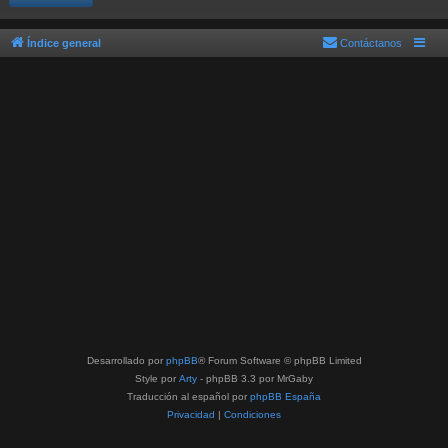
Índice general
Contáctanos
Desarrollado por
phpBB
® Forum Software © phpBB Limited
Style por
Arty
- phpBB 3.3 por MrGaby
Traducción al español por
phpBB España
Privacidad
|
Condiciones