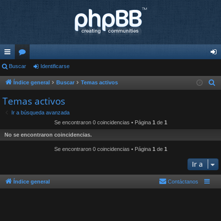
nl
Buscar
or
Identificarse
de
ac
os
nti
Índice general
Buscar
Temas activos
B
u
es
fic
Temas activos
s
rá
ar
Ir a búsqueda avanzada
c
Se encontraron 0 coincidencias • Página
1
de
1
pi
se
a
No se encontraron coincidencias.
r
do
Se encontraron 0 coincidencias • Página
1
de
1
s
Ir a
Índice general
Contáctanos