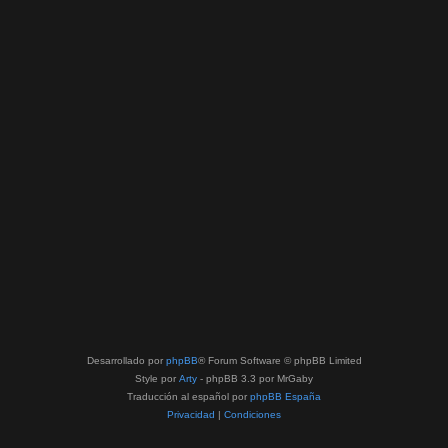
Desarrollado por
phpBB
® Forum Software © phpBB Limited
Style por
Arty
- phpBB 3.3 por MrGaby
Traducción al español por
phpBB España
Privacidad
|
Condiciones