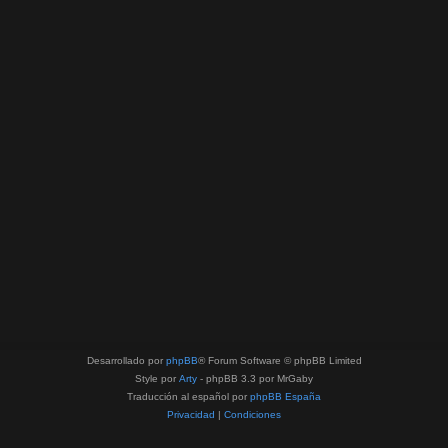
Desarrollado por
phpBB
® Forum Software © phpBB Limited
Style por
Arty
- phpBB 3.3 por MrGaby
Traducción al español por
phpBB España
Privacidad
|
Condiciones