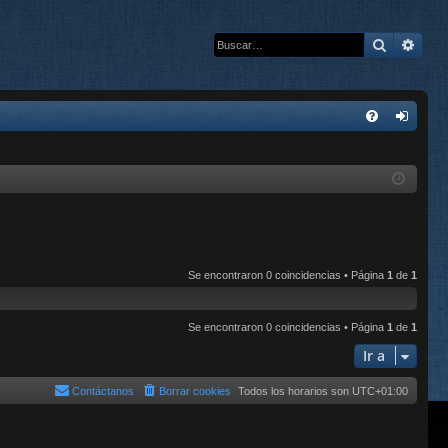
Buscar
Bús
E
FA
de
Q
nti
fic
ar
se
Se encontraron 0 coincidencias • Página
1
de
1
Se encontraron 0 coincidencias • Página
1
de
1
Ir a
Contáctanos
Borrar cookies
Todos los horarios son
UTC+01:00