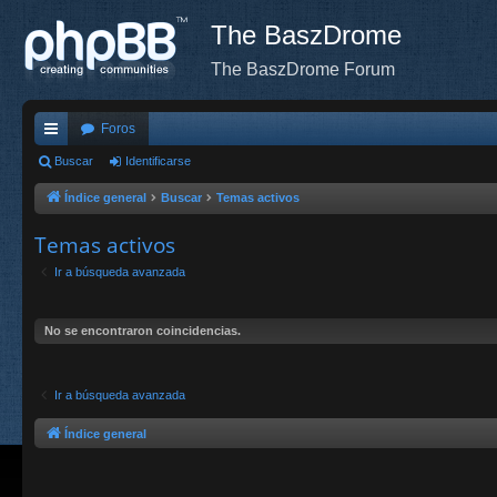
The BaszDrome
The BaszDrome Forum
Foros
nl
Buscar
Identificarse
ac
Índice general
Buscar
Temas activos
es
Temas activos
rá
Ir a búsqueda avanzada
pi
do
No se encontraron coincidencias.
s
Ir a búsqueda avanzada
Índice general