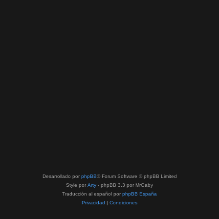
Desarrollado por
phpBB
® Forum Software © phpBB Limited
Style por
Arty
- phpBB 3.3 por MrGaby
Traducción al español por
phpBB España
Privacidad
|
Condiciones