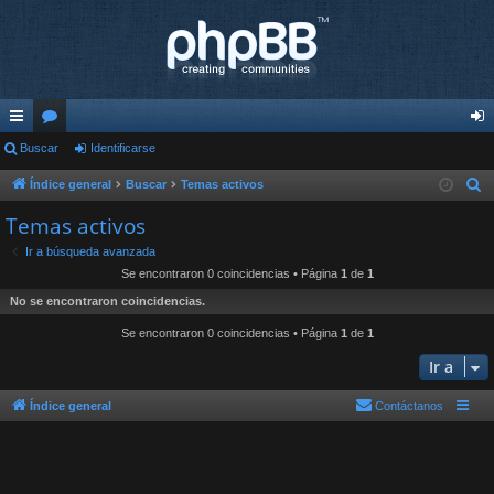
nl
Buscar
or
Identificarse
de
ac
os
nti
Índice general
Buscar
Temas activos
B
u
es
fic
Temas activos
s
rá
ar
Ir a búsqueda avanzada
c
Se encontraron 0 coincidencias • Página
1
de
1
pi
se
a
No se encontraron coincidencias.
r
do
Se encontraron 0 coincidencias • Página
1
de
1
s
Ir a
Índice general
Contáctanos