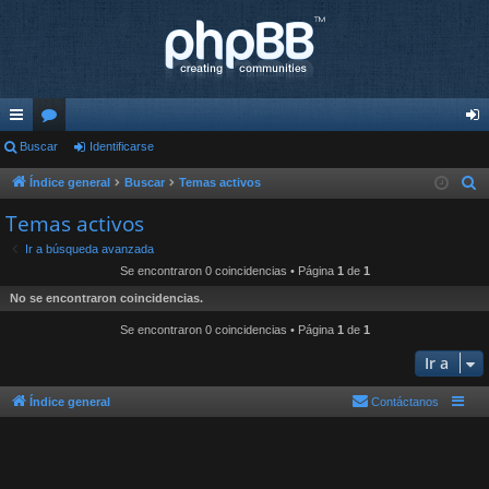
nl
Buscar
or
Identificarse
de
ac
os
nti
Índice general
Buscar
Temas activos
B
u
es
fic
Temas activos
s
rá
ar
Ir a búsqueda avanzada
c
Se encontraron 0 coincidencias • Página
1
de
1
pi
se
a
No se encontraron coincidencias.
r
do
Se encontraron 0 coincidencias • Página
1
de
1
s
Ir a
Índice general
Contáctanos