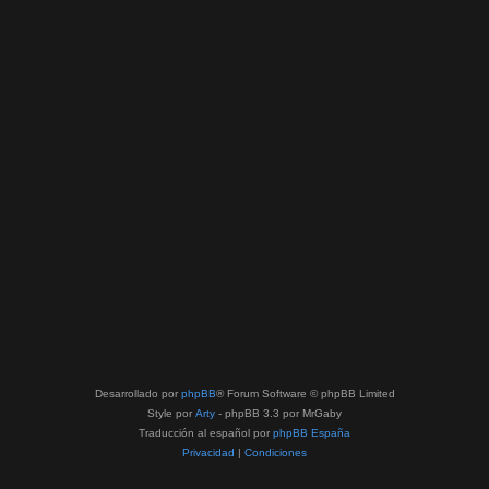
Desarrollado por
phpBB
® Forum Software © phpBB Limited
Style por
Arty
- phpBB 3.3 por MrGaby
Traducción al español por
phpBB España
Privacidad
|
Condiciones