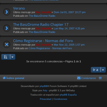
Verano
Último mensaje por
Da_BaszMo
«
Dom Jul 01, 2007 10:27 pm
Publicado en
The BaszDrome Radio
The BaszDrome Radio Chapter 17
Último mensaje por
Da_BaszMo
«
Lun May 14, 2007 4:25 pm
Publicado en
The BaszDrome Radio
Cómo Registrarse - Normas del Foro
Último mensaje por
Da_BaszMo
«
Mar Nov 22, 2005 1:57 pm
Publicado en
Cómo Registrarse - Normas del Foro
Se encontraron 5 coincidencias • Página
1
de
1
Ir a
Índice general
Contáctanos
Desarrollado por
phpBB
® Forum Software © phpBB Limited
Style por
Arty
- phpBB 3.3 por MrGaby
Traducción al español por
phpBB España
Privacidad
|
Condiciones