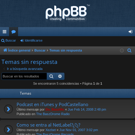
nl
Buscar
or
Identificarse
de
ac
os
nti
Índice general
Buscar
Temas sin respuesta
B
u
es
fic
Temas sin respuesta
s
rá
ar
Ir a búsqueda avanzada
c
Buscar
Búsqueda avanzada
pi
se
a
Se encontraron 5 coincidencias • Página
1
de
1
r
do
Temas
s
Podcast en iTunes y PodCastellano
Último mensaje por
Da_BaszMo
«
Jue Feb 14, 2008 2:48 pm
Publicado en
The BaszDrome Radio
Como se entra al NetLabel?¿?¿?
Último mensaje por
Xezbet
«
Jue Nov 01, 2007 3:02 pm
Publicado en
The BaszDrome Records