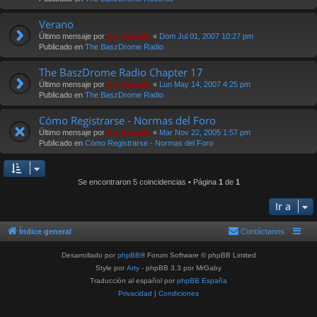
Verano
Último mensaje por
Da_BaszMo
«
Dom Jul 01, 2007 10:27 pm
Publicado en
The BaszDrome Radio
The BaszDrome Radio Chapter 17
Último mensaje por
Da_BaszMo
«
Lun May 14, 2007 4:25 pm
Publicado en
The BaszDrome Radio
Cómo Registrarse - Normas del Foro
Último mensaje por
Da_BaszMo
«
Mar Nov 22, 2005 1:57 pm
Publicado en
Cómo Registrarse - Normas del Foro
Se encontraron 5 coincidencias • Página
1
de
1
Ir a
Índice general
Contáctanos
Desarrollado por
phpBB
® Forum Software © phpBB Limited
Style por
Arty
- phpBB 3.3 por MrGaby
Traducción al español por
phpBB España
Privacidad
|
Condiciones