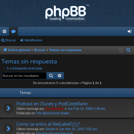
nl
Buscar
or
Identificarse
de
ac
os
nti
Índice general
Buscar
Temas sin respuesta
B
u
es
fic
Temas sin respuesta
s
rá
ar
Ir a búsqueda avanzada
c
Buscar
Búsqueda avanzada
pi
se
a
Se encontraron 5 coincidencias • Página
1
de
1
r
do
Temas
s
Podcast en iTunes y PodCastellano
Último mensaje por
Da_BaszMo
«
Jue Feb 14, 2008 2:48 pm
Publicado en
The BaszDrome Radio
Como se entra al NetLabel?¿?¿?
Último mensaje por
Xezbet
«
Jue Nov 01, 2007 3:02 pm
Publicado en
The BaszDrome Records