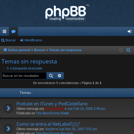
nl
Buscar
or
Identificarse
de
ac
os
nti
Índice general
Buscar
Temas sin respuesta
B
u
es
fic
Temas sin respuesta
s
rá
ar
Ir a búsqueda avanzada
c
Buscar
Búsqueda avanzada
pi
se
a
Se encontraron 5 coincidencias • Página
1
de
1
r
do
Temas
s
Podcast en iTunes y PodCastellano
Último mensaje por
Da_BaszMo
«
Jue Feb 14, 2008 2:48 pm
Publicado en
The BaszDrome Radio
Como se entra al NetLabel?¿?¿?
Último mensaje por
Xezbet
«
Jue Nov 01, 2007 3:02 pm
Publicado en
The BaszDrome Records