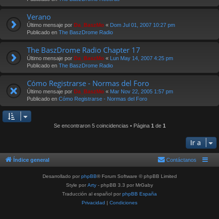
Verano
Último mensaje por
Da_BaszMo
«
Dom Jul 01, 2007 10:27 pm
Publicado en
The BaszDrome Radio
The BaszDrome Radio Chapter 17
Último mensaje por
Da_BaszMo
«
Lun May 14, 2007 4:25 pm
Publicado en
The BaszDrome Radio
Cómo Registrarse - Normas del Foro
Último mensaje por
Da_BaszMo
«
Mar Nov 22, 2005 1:57 pm
Publicado en
Cómo Registrarse - Normas del Foro
Se encontraron 5 coincidencias • Página
1
de
1
Ir a
Índice general
Contáctanos
Desarrollado por
phpBB
® Forum Software © phpBB Limited
Style por
Arty
- phpBB 3.3 por MrGaby
Traducción al español por
phpBB España
Privacidad
|
Condiciones