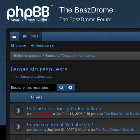
The BaszDrome
The BaszDrome Forum
Foros
nl
Buscar
Identificarse
ac
Índice general
Buscar
Temas sin respuesta
es
Temas sin respuesta
rá
Ir a búsqueda avanzada
pi
Buscar
Búsqueda avanzada
do
Temas
s
Podcast en iTunes y PodCastellano
por
Da_BaszMo
»
Jue Feb 14, 2008 2:48 pm
» en
The BaszDrome Radio
Como se entra al NetLabel?¿?¿?
por
Xezbet
»
Jue Nov 01, 2007 3:02 pm
» en
The BaszDrome Records