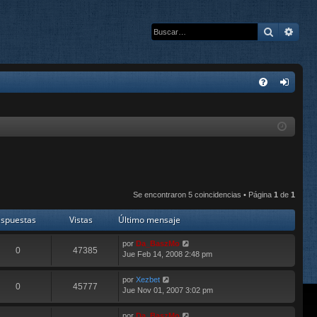
Buscar
Bús
E
FA
de
Q
nti
fic
ar
se
Se encontraron 5 coincidencias • Página
1
de
1
spuestas
Vistas
Último mensaje
por
Da_BaszMo
0
47385
Jue Feb 14, 2008 2:48 pm
por
Xezbet
0
45777
Jue Nov 01, 2007 3:02 pm
por
Da_BaszMo