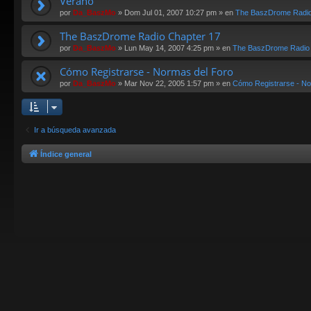
Verano
por
Da_BaszMo
»
Dom Jul 01, 2007 10:27 pm
» en
The BaszDrome Radi
The BaszDrome Radio Chapter 17
por
Da_BaszMo
»
Lun May 14, 2007 4:25 pm
» en
The BaszDrome Radio
Cómo Registrarse - Normas del Foro
por
Da_BaszMo
»
Mar Nov 22, 2005 1:57 pm
» en
Cómo Registrarse - No
Ir a búsqueda avanzada
Índice general