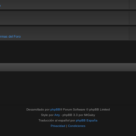
o
rmas del Foro
Desarrollado por
phpBB
® Forum Software © phpBB Limited
Style por
Arty
- phpBB 3.3 por MrGaby
Traducción al español por
phpBB España
Privacidad
|
Condiciones