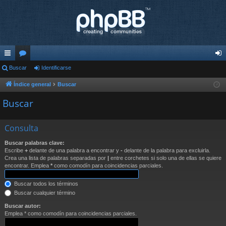
nl
Buscar
or
Identificarse
de
ac
os
nti
Índice general
Buscar
es
fic
Buscar
rá
ar
Consulta
pi
se
Buscar palabras clave:
do
Escribe
+
delante de una palabra a encontrar y
-
delante de la palabra para excluirla.
Crea una lista de palabras separadas por
|
entre corchetes si solo una de ellas se quiere
s
encontrar. Emplea
*
como comodín para coincidencias parciales.
Buscar todos los términos
Buscar cualquier término
Buscar autor:
Emplea * como comodín para coincidencias parciales.