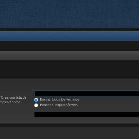
. Crea una lista de
Buscar todos los términos
 Emplea
*
como
Buscar cualquier término