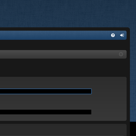
E
FA
de
Q
nti
fic
ar
se