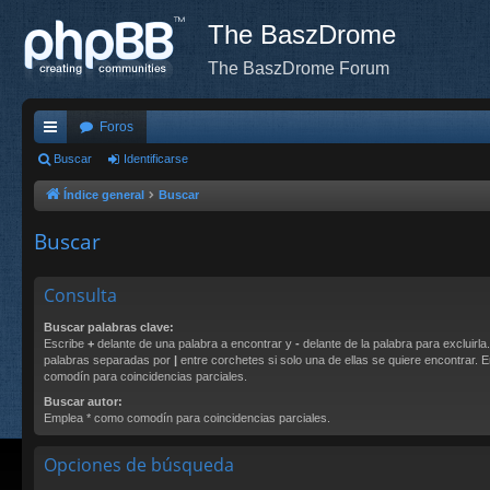
The BaszDrome
The BaszDrome Forum
Foros
nl
Buscar
Identificarse
ac
Índice general
Buscar
es
Buscar
rá
pi
Consulta
do
Buscar palabras clave:
Escribe
+
delante de una palabra a encontrar y
-
delante de la palabra para excluirla
s
palabras separadas por
|
entre corchetes si solo una de ellas se quiere encontrar.
comodín para coincidencias parciales.
Buscar autor:
Emplea * como comodín para coincidencias parciales.
Opciones de búsqueda