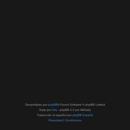
Desarrollado por
phpBB
® Forum Software © phpBB Limited
Style por
Arty
- phpBB 3.3 por MrGaby
Traducción al español por
phpBB España
Privacidad
|
Condiciones