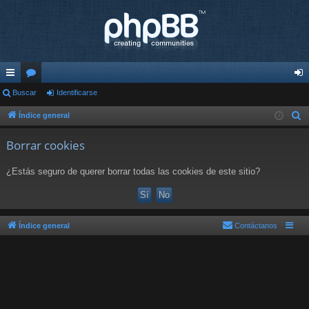
nl
Buscar
or
Identificarse
de
ac
os
nti
Índice general
B
u
es
fic
Borrar cookies
s
rá
ar
c
¿Estás seguro de querer borrar todas las cookies de este sitio?
pi
se
a
r
do
s
Índice general
Contáctanos