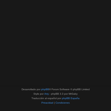
Desarrollado por
phpBB
® Forum Software © phpBB Limited
Style por
Arty
- phpBB 3.3 por MrGaby
Traducción al español por
phpBB España
Privacidad
|
Condiciones