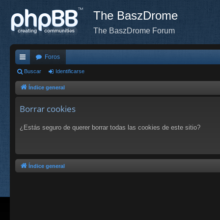
The BaszDrome
The BaszDrome Forum
Foros
nl
Buscar
Identificarse
ac
Índice general
es
Borrar cookies
rá
¿Estás seguro de querer borrar todas las cookies de este sitio?
pi
do
s
Índice general