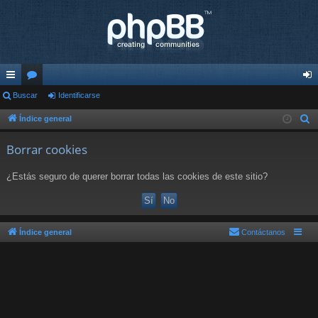
nl
Buscar
or
Identificarse
de
ac
os
nti
Índice general
B
u
es
fic
Borrar cookies
s
rá
ar
c
¿Estás seguro de querer borrar todas las cookies de este sitio?
pi
se
a
r
do
s
Índice general
Contáctanos