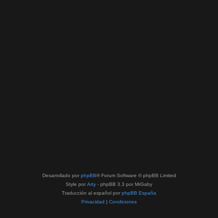
Desarrollado por
phpBB
® Forum Software © phpBB Limited
Style por
Arty
- phpBB 3.3 por MrGaby
Traducción al español por
phpBB España
Privacidad
|
Condiciones