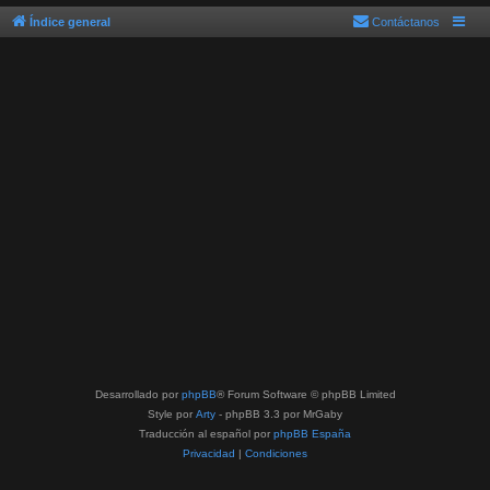
Índice general
Contáctanos
Desarrollado por
phpBB
® Forum Software © phpBB Limited
Style por
Arty
- phpBB 3.3 por MrGaby
Traducción al español por
phpBB España
Privacidad
|
Condiciones