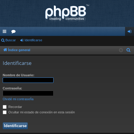
nl
Buscar
or
Identificarse
de
ac
os
nti
Índice general
B
u
es
fic
Identificarse
s
rá
ar
c
Nombre de Usuario:
pi
se
a
r
do
Contraseña:
s
Olvidé mi contraseña
Recordar
Ocultar mi estado de conexión en esta sesión