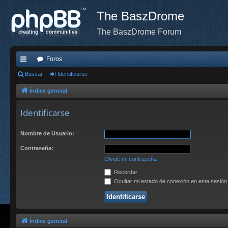
The BaszDrome
The BaszDrome Forum
Foros
nl
Buscar
Identificarse
ac
Índice general
es
Identificarse
rá
Nombre de Usuario:
pi
Contraseña:
do
Olvidé mi contraseña
s
Recordar
Ocultar mi estado de conexión en esta sesión
Índice general