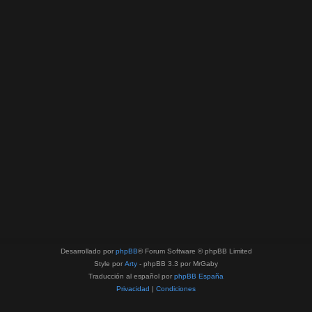
Desarrollado por
phpBB
® Forum Software © phpBB Limited
Style por
Arty
- phpBB 3.3 por MrGaby
Traducción al español por
phpBB España
Privacidad
|
Condiciones