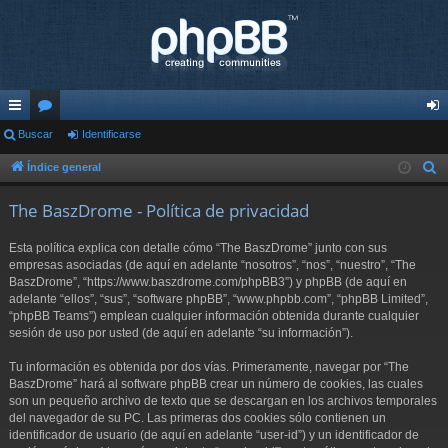
nl
Buscar
or
Identificarse
de
ac
os
nti
Índice general
B
u
es
fic
The BaszDrome - Política de privacidad
s
rá
ar
c
Esta política explica con detalle cómo “The BaszDrome” junto con sus
pi
se
a
empresas asociadas (de aquí en adelante “nosotros”, “nos”, “nuestro”, “The
r
BaszDrome”, “https://www.baszdrome.com/phpBB3”) y phpBB (de aquí en
do
adelante “ellos”, “sus”, “software phpBB”, “www.phpbb.com”, “phpBB Limited”,
s
“phpBB Teams”) emplean cualquier información obtenida durante cualquier
sesión de uso por usted (de aquí en adelante “su información”).
Tu información es obtenida por dos vías. Primeramente, navegar por “The
BaszDrome” hará al software phpBB crear un número de cookies, las cuales
son un pequeño archivo de texto que se descargan en los archivos temporales
del navegador de su PC. Las primeras dos cookies sólo contienen un
identificador de usuario (de aquí en adelante “user-id”) y un identificador de