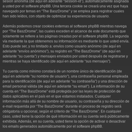
sesión anónima (de aquí en adelante “session-id”), automáticamente asignada
a usted por el software phpBB. Una tercera cookie se creará una vez que haya
navegado por temas en “The BaszDrome” y se emplea para registrar cuales
han sido leídos, con objeto de optimizar su experiencia de usuario.
Además podemos crear cookies externas al software phpBB mientras navega
por “The BaszDrome”, las cuales exceden el alcance de este documento que
solamente se refiere a las páginas creadas por el software phpBB. La segunda
vía mediante la que obtenemos su información es mediante lo que usted envía.
Esto puede ser, y no limitado a: envíos como usuario anónimo (de aquí en
adelante “envíos anónimos”), su registro en “The BaszDrome” (de aquí en
adelante “su cuenta”) y mensajes enviados por usted después de registrarse y
mientras se haya identificado (de aquí en adelante “sus mensajes”).
Tu cuenta como mínimo constará de un nombre único de identificación (de
aquí en adelante “su nombre de usuario”), una contraseña personal empleada
para la identificación (de aquí en adelante “su contraseña”) y una dirección de
email personal válida (de aquí en adelante “su email”). La información de su
cuenta en “The BaszDrome” está protegida por las leyes de protección de
datos aplicables en el país en el que estamos instalados. Cualquier
información más allá de su nombre de usuario, su contraseña y su dirección de
e-mail requerida por “The BaszDrome” durante el proceso de registro será
obligatoria u opcional, según el criterio de “The BaszDrome”. En cualquier
caso, usted tiene la opción de qué información en su cuenta será públicamente
exhibida. Además, en su cuenta, usted tiene la opción de activar o desactivar
los emails generados automáticamente por el software phpBB.