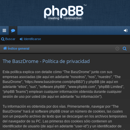
nl
Buscar
or
Identificarse
de
ac
os
nti
Índice general
B
u
es
fic
The BaszDrome - Política de privacidad
s
rá
ar
c
Esta política explica con detalle cómo “The BaszDrome” junto con sus
pi
se
a
empresas asociadas (de aquí en adelante “nosotros”, “nos”, “nuestro”, “The
r
BaszDrome”, “https://www.baszdrome.com/phpBB3”) y phpBB (de aquí en
do
adelante “ellos”, “sus”, “software phpBB”, “www.phpbb.com”, “phpBB Limited”,
s
“phpBB Teams”) emplean cualquier información obtenida durante cualquier
sesión de uso por usted (de aquí en adelante “su información”).
Tu información es obtenida por dos vías. Primeramente, navegar por “The
BaszDrome” hará al software phpBB crear un número de cookies, las cuales
son un pequeño archivo de texto que se descargan en los archivos temporales
del navegador de su PC. Las primeras dos cookies sólo contienen un
identificador de usuario (de aquí en adelante “user-id”) y un identificador de