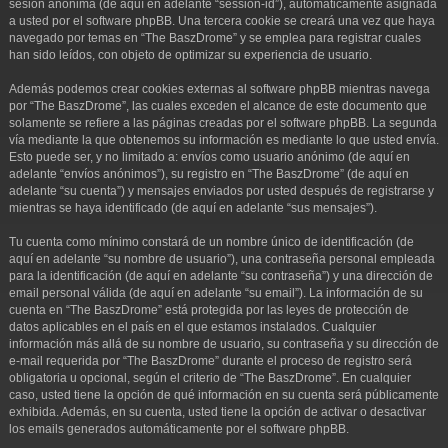
sesión anónima (de aquí en adelante “session-id”), automáticamente asignada
a usted por el software phpBB. Una tercera cookie se creará una vez que haya
navegado por temas en “The BaszDrome” y se emplea para registrar cuales
han sido leídos, con objeto de optimizar su experiencia de usuario.
Además podemos crear cookies externas al software phpBB mientras navega
por “The BaszDrome”, las cuales exceden el alcance de este documento que
solamente se refiere a las páginas creadas por el software phpBB. La segunda
vía mediante la que obtenemos su información es mediante lo que usted envía.
Esto puede ser, y no limitado a: envíos como usuario anónimo (de aquí en
adelante “envíos anónimos”), su registro en “The BaszDrome” (de aquí en
adelante “su cuenta”) y mensajes enviados por usted después de registrarse y
mientras se haya identificado (de aquí en adelante “sus mensajes”).
Tu cuenta como mínimo constará de un nombre único de identificación (de
aquí en adelante “su nombre de usuario”), una contraseña personal empleada
para la identificación (de aquí en adelante “su contraseña”) y una dirección de
email personal válida (de aquí en adelante “su email”). La información de su
cuenta en “The BaszDrome” está protegida por las leyes de protección de
datos aplicables en el país en el que estamos instalados. Cualquier
información más allá de su nombre de usuario, su contraseña y su dirección de
e-mail requerida por “The BaszDrome” durante el proceso de registro será
obligatoria u opcional, según el criterio de “The BaszDrome”. En cualquier
caso, usted tiene la opción de qué información en su cuenta será públicamente
exhibida. Además, en su cuenta, usted tiene la opción de activar o desactivar
los emails generados automáticamente por el software phpBB.