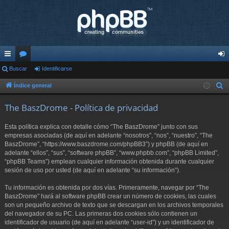
nl
Buscar
or
Identificarse
de
ac
os
nti
Índice general
B
u
es
fic
The BaszDrome - Política de privacidad
s
rá
ar
c
Esta política explica con detalle cómo “The BaszDrome” junto con sus
pi
se
a
empresas asociadas (de aquí en adelante “nosotros”, “nos”, “nuestro”, “The
r
BaszDrome”, “https://www.baszdrome.com/phpBB3”) y phpBB (de aquí en
do
adelante “ellos”, “sus”, “software phpBB”, “www.phpbb.com”, “phpBB Limited”,
s
“phpBB Teams”) emplean cualquier información obtenida durante cualquier
sesión de uso por usted (de aquí en adelante “su información”).
Tu información es obtenida por dos vías. Primeramente, navegar por “The
BaszDrome” hará al software phpBB crear un número de cookies, las cuales
son un pequeño archivo de texto que se descargan en los archivos temporales
del navegador de su PC. Las primeras dos cookies sólo contienen un
identificador de usuario (de aquí en adelante “user-id”) y un identificador de