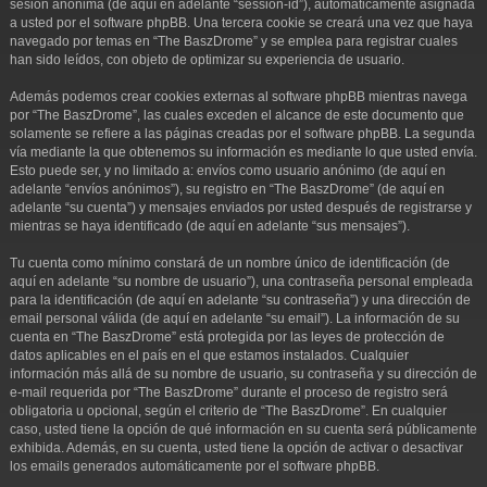
sesión anónima (de aquí en adelante “session-id”), automáticamente asignada
a usted por el software phpBB. Una tercera cookie se creará una vez que haya
navegado por temas en “The BaszDrome” y se emplea para registrar cuales
han sido leídos, con objeto de optimizar su experiencia de usuario.
Además podemos crear cookies externas al software phpBB mientras navega
por “The BaszDrome”, las cuales exceden el alcance de este documento que
solamente se refiere a las páginas creadas por el software phpBB. La segunda
vía mediante la que obtenemos su información es mediante lo que usted envía.
Esto puede ser, y no limitado a: envíos como usuario anónimo (de aquí en
adelante “envíos anónimos”), su registro en “The BaszDrome” (de aquí en
adelante “su cuenta”) y mensajes enviados por usted después de registrarse y
mientras se haya identificado (de aquí en adelante “sus mensajes”).
Tu cuenta como mínimo constará de un nombre único de identificación (de
aquí en adelante “su nombre de usuario”), una contraseña personal empleada
para la identificación (de aquí en adelante “su contraseña”) y una dirección de
email personal válida (de aquí en adelante “su email”). La información de su
cuenta en “The BaszDrome” está protegida por las leyes de protección de
datos aplicables en el país en el que estamos instalados. Cualquier
información más allá de su nombre de usuario, su contraseña y su dirección de
e-mail requerida por “The BaszDrome” durante el proceso de registro será
obligatoria u opcional, según el criterio de “The BaszDrome”. En cualquier
caso, usted tiene la opción de qué información en su cuenta será públicamente
exhibida. Además, en su cuenta, usted tiene la opción de activar o desactivar
los emails generados automáticamente por el software phpBB.