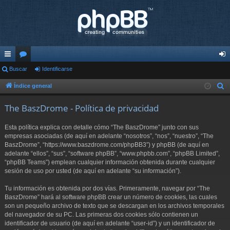
nl
Buscar
or
Identificarse
de
ac
os
nti
Índice general
B
u
es
fic
The BaszDrome - Política de privacidad
s
rá
ar
c
Esta política explica con detalle cómo “The BaszDrome” junto con sus
pi
se
a
empresas asociadas (de aquí en adelante “nosotros”, “nos”, “nuestro”, “The
r
BaszDrome”, “https://www.baszdrome.com/phpBB3”) y phpBB (de aquí en
do
adelante “ellos”, “sus”, “software phpBB”, “www.phpbb.com”, “phpBB Limited”,
s
“phpBB Teams”) emplean cualquier información obtenida durante cualquier
sesión de uso por usted (de aquí en adelante “su información”).
Tu información es obtenida por dos vías. Primeramente, navegar por “The
BaszDrome” hará al software phpBB crear un número de cookies, las cuales
son un pequeño archivo de texto que se descargan en los archivos temporales
del navegador de su PC. Las primeras dos cookies sólo contienen un
identificador de usuario (de aquí en adelante “user-id”) y un identificador de