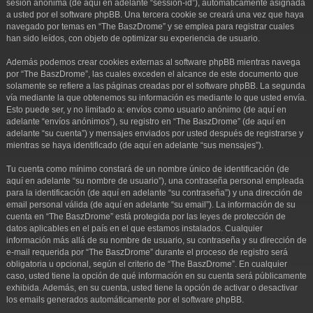
sesión anónima (de aquí en adelante “session-id”), automáticamente asignada
a usted por el software phpBB. Una tercera cookie se creará una vez que haya
navegado por temas en “The BaszDrome” y se emplea para registrar cuales
han sido leídos, con objeto de optimizar su experiencia de usuario.
Además podemos crear cookies externas al software phpBB mientras navega
por “The BaszDrome”, las cuales exceden el alcance de este documento que
solamente se refiere a las páginas creadas por el software phpBB. La segunda
vía mediante la que obtenemos su información es mediante lo que usted envía.
Esto puede ser, y no limitado a: envíos como usuario anónimo (de aquí en
adelante “envíos anónimos”), su registro en “The BaszDrome” (de aquí en
adelante “su cuenta”) y mensajes enviados por usted después de registrarse y
mientras se haya identificado (de aquí en adelante “sus mensajes”).
Tu cuenta como mínimo constará de un nombre único de identificación (de
aquí en adelante “su nombre de usuario”), una contraseña personal empleada
para la identificación (de aquí en adelante “su contraseña”) y una dirección de
email personal válida (de aquí en adelante “su email”). La información de su
cuenta en “The BaszDrome” está protegida por las leyes de protección de
datos aplicables en el país en el que estamos instalados. Cualquier
información más allá de su nombre de usuario, su contraseña y su dirección de
e-mail requerida por “The BaszDrome” durante el proceso de registro será
obligatoria u opcional, según el criterio de “The BaszDrome”. En cualquier
caso, usted tiene la opción de qué información en su cuenta será públicamente
exhibida. Además, en su cuenta, usted tiene la opción de activar o desactivar
los emails generados automáticamente por el software phpBB.