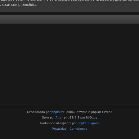
os sean comprometidos.
Desarrollado por
phpBB
® Forum Software © phpBB Limited
Style por
Arty
- phpBB 3.3 por MrGaby
Traducción al español por
phpBB España
Privacidad
|
Condiciones