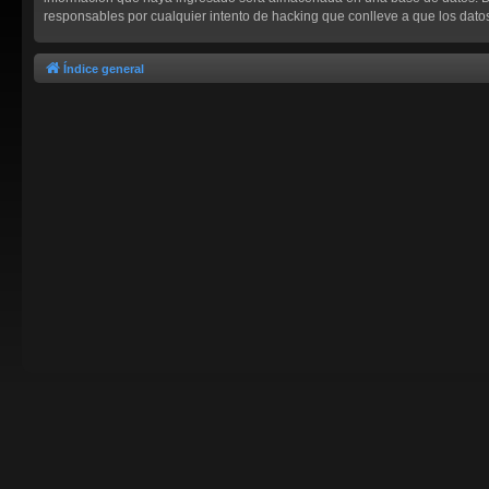
responsables por cualquier intento de hacking que conlleve a que los dat
Índice general