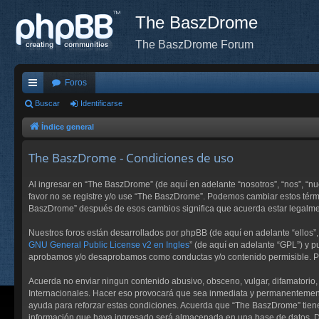
The BaszDrome
The BaszDrome Forum
Foros
nl
Buscar
Identificarse
ac
Índice general
es
The BaszDrome - Condiciones de uso
rá
Al ingresar en “The BaszDrome” (de aquí en adelante “nosotros”, “nos”, “n
pi
favor no se registre y/o use “The BaszDrome”. Podemos cambiar estos térm
BaszDrome” después de esos cambios significa que acuerda estar legalmen
do
s
Nuestros foros están desarrollados por phpBB (de aquí en adelante “ellos”,
GNU General Public License v2 en Ingles
” (de aquí en adelante “GPL”) y
aprobamos y/o desaprobamos como conductas y/o contenido permisible. Pa
Acuerda no enviar ningun contenido abusivo, obsceno, vulgar, difamatorio,
Internacionales. Hacer eso provocará que sea inmediata y permanentemente 
ayuda para reforzar estas condiciones. Acuerda que “The BaszDrome” tiene
información que haya ingresado será almacenada en una base de datos. Da