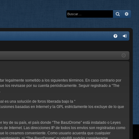
Buscar
Bús
E
FA
de
Q
nti
fic
ar
ar legalmente sometido a los siguientes términos. En caso contrario por
se
e los revisase por su cuenta periódicamente. Seguir registrado a “The
.
l es una solución de foros liberada bajo la “
scusiones basadas en Internet y la GPL estrictamente los excluye de lo que
er ley de su país, el país donde “The BaszDrome” está instalado o Leyes
 de Internet. Las direcciones IP de todos los envíos son registradas como
 que lo creamos conveniente. Como usuario acuerda que cualquier
nsentimiento, ni “The BaszDrome” ni phpBB podrán considerarse