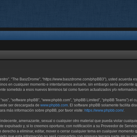
uestro”, “The BaszDrome”, “https://www.baszdrome.com/phpBB3”), usted acuerda est
inos en cualquier momento e intentaríamos avisarle, sin embargo sería prudente qu
te sometido a esos nuevos términos tal como fueron actualizados y/o reformados
 “sus”, “software phpBB”, “www.phpbb.com”, “phpBB Limited”, “phpBB Teams”) el cua
 puede ser descargada de
www.phpbb.com
. El software phpBB solamente facilita di
ra más información sobre phpBB, por favor visite:
https://www.phpbb.com/
.
 indecente, amenazante, sexual o cualquier otro material que pueda violar cualqui
expulsado y, si lo creemos oportuno, con notificación a su Proveedor de Servicios
 derecho a eliminar, editar, mover o cerrar cualquier tema en cualquier momento
do que esta información no será compartida con ninguna tercera parte sin su co