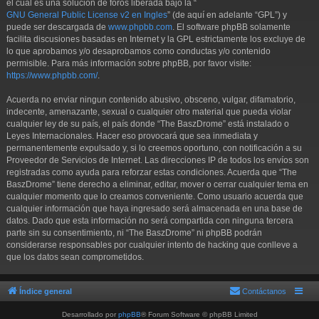
el cual es una solución de foros liberada bajo la “
GNU General Public License v2 en Ingles
” (de aquí en adelante “GPL”) y
puede ser descargada de
www.phpbb.com
. El software phpBB solamente
facilita discusiones basadas en Internet y la GPL estrictamente los excluye de
lo que aprobamos y/o desaprobamos como conductas y/o contenido
permisible. Para más información sobre phpBB, por favor visite:
https://www.phpbb.com/
.
Acuerda no enviar ningun contenido abusivo, obsceno, vulgar, difamatorio,
indecente, amenazante, sexual o cualquier otro material que pueda violar
cualquier ley de su país, el país donde “The BaszDrome” está instalado o
Leyes Internacionales. Hacer eso provocará que sea inmediata y
permanentemente expulsado y, si lo creemos oportuno, con notificación a su
Proveedor de Servicios de Internet. Las direcciones IP de todos los envíos son
registradas como ayuda para reforzar estas condiciones. Acuerda que “The
BaszDrome” tiene derecho a eliminar, editar, mover o cerrar cualquier tema en
cualquier momento que lo creamos conveniente. Como usuario acuerda que
cualquier información que haya ingresado será almacenada en una base de
datos. Dado que esta información no será compartida con ninguna tercera
parte sin su consentimiento, ni “The BaszDrome” ni phpBB podrán
considerarse responsables por cualquier intento de hacking que conlleve a
que los datos sean comprometidos.
Índice general
Contáctanos
Desarrollado por
phpBB
® Forum Software © phpBB Limited