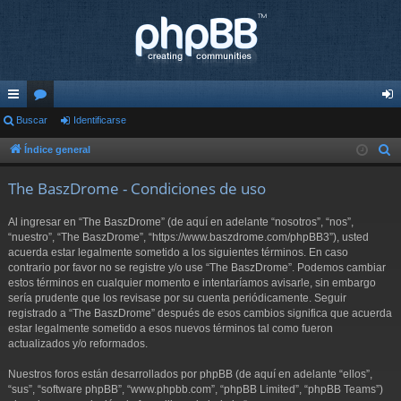
nl
Buscar
or
Identificarse
de
ac
os
nti
Índice general
B
u
es
fic
The BaszDrome - Condiciones de uso
s
rá
ar
c
Al ingresar en “The BaszDrome” (de aquí en adelante “nosotros”, “nos”,
pi
se
a
“nuestro”, “The BaszDrome”, “https://www.baszdrome.com/phpBB3”), usted
r
acuerda estar legalmente sometido a los siguientes términos. En caso
do
contrario por favor no se registre y/o use “The BaszDrome”. Podemos cambiar
s
estos términos en cualquier momento e intentaríamos avisarle, sin embargo
sería prudente que los revisase por su cuenta periódicamente. Seguir
registrado a “The BaszDrome” después de esos cambios significa que acuerda
estar legalmente sometido a esos nuevos términos tal como fueron
actualizados y/o reformados.
Nuestros foros están desarrollados por phpBB (de aquí en adelante “ellos”,
“sus”, “software phpBB”, “www.phpbb.com”, “phpBB Limited”, “phpBB Teams”)