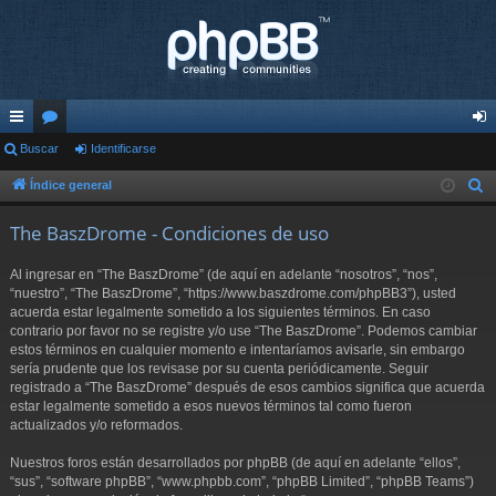
nl
Buscar
or
Identificarse
de
ac
os
nti
Índice general
B
u
es
fic
The BaszDrome - Condiciones de uso
s
rá
ar
c
Al ingresar en “The BaszDrome” (de aquí en adelante “nosotros”, “nos”,
pi
se
a
“nuestro”, “The BaszDrome”, “https://www.baszdrome.com/phpBB3”), usted
r
acuerda estar legalmente sometido a los siguientes términos. En caso
do
contrario por favor no se registre y/o use “The BaszDrome”. Podemos cambiar
s
estos términos en cualquier momento e intentaríamos avisarle, sin embargo
sería prudente que los revisase por su cuenta periódicamente. Seguir
registrado a “The BaszDrome” después de esos cambios significa que acuerda
estar legalmente sometido a esos nuevos términos tal como fueron
actualizados y/o reformados.
Nuestros foros están desarrollados por phpBB (de aquí en adelante “ellos”,
“sus”, “software phpBB”, “www.phpbb.com”, “phpBB Limited”, “phpBB Teams”)