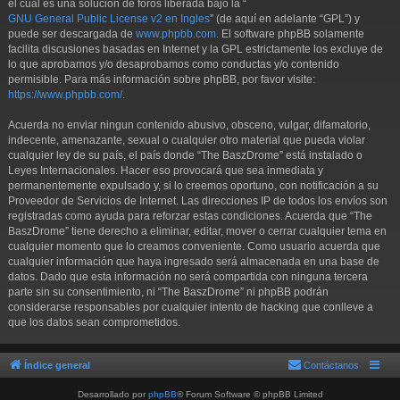
el cual es una solución de foros liberada bajo la “
GNU General Public License v2 en Ingles
” (de aquí en adelante “GPL”) y
puede ser descargada de
www.phpbb.com
. El software phpBB solamente
facilita discusiones basadas en Internet y la GPL estrictamente los excluye de
lo que aprobamos y/o desaprobamos como conductas y/o contenido
permisible. Para más información sobre phpBB, por favor visite:
https://www.phpbb.com/
.
Acuerda no enviar ningun contenido abusivo, obsceno, vulgar, difamatorio,
indecente, amenazante, sexual o cualquier otro material que pueda violar
cualquier ley de su país, el país donde “The BaszDrome” está instalado o
Leyes Internacionales. Hacer eso provocará que sea inmediata y
permanentemente expulsado y, si lo creemos oportuno, con notificación a su
Proveedor de Servicios de Internet. Las direcciones IP de todos los envíos son
registradas como ayuda para reforzar estas condiciones. Acuerda que “The
BaszDrome” tiene derecho a eliminar, editar, mover o cerrar cualquier tema en
cualquier momento que lo creamos conveniente. Como usuario acuerda que
cualquier información que haya ingresado será almacenada en una base de
datos. Dado que esta información no será compartida con ninguna tercera
parte sin su consentimiento, ni “The BaszDrome” ni phpBB podrán
considerarse responsables por cualquier intento de hacking que conlleve a
que los datos sean comprometidos.
Índice general
Contáctanos
Desarrollado por
phpBB
® Forum Software © phpBB Limited