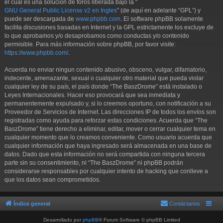
el cual es una solución de foros liberada bajo la “
GNU General Public License v2 en Ingles
” (de aquí en adelante “GPL”) y
puede ser descargada de
www.phpbb.com
. El software phpBB solamente
facilita discusiones basadas en Internet y la GPL estrictamente los excluye de
lo que aprobamos y/o desaprobamos como conductas y/o contenido
permisible. Para más información sobre phpBB, por favor visite:
https://www.phpbb.com/
.
Acuerda no enviar ningun contenido abusivo, obsceno, vulgar, difamatorio,
indecente, amenazante, sexual o cualquier otro material que pueda violar
cualquier ley de su país, el país donde “The BaszDrome” está instalado o
Leyes Internacionales. Hacer eso provocará que sea inmediata y
permanentemente expulsado y, si lo creemos oportuno, con notificación a su
Proveedor de Servicios de Internet. Las direcciones IP de todos los envíos son
registradas como ayuda para reforzar estas condiciones. Acuerda que “The
BaszDrome” tiene derecho a eliminar, editar, mover o cerrar cualquier tema en
cualquier momento que lo creamos conveniente. Como usuario acuerda que
cualquier información que haya ingresado será almacenada en una base de
datos. Dado que esta información no será compartida con ninguna tercera
parte sin su consentimiento, ni “The BaszDrome” ni phpBB podrán
considerarse responsables por cualquier intento de hacking que conlleve a
que los datos sean comprometidos.
Índice general
Contáctanos
Desarrollado por
phpBB
® Forum Software © phpBB Limited