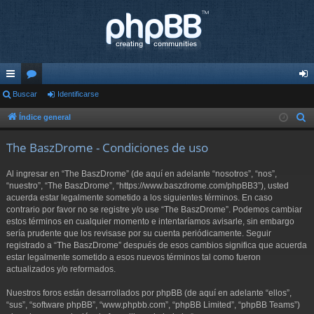
nl
Buscar
or
Identificarse
de
ac
os
nti
Índice general
B
u
es
fic
The BaszDrome - Condiciones de uso
s
rá
ar
c
Al ingresar en “The BaszDrome” (de aquí en adelante “nosotros”, “nos”,
pi
se
a
“nuestro”, “The BaszDrome”, “https://www.baszdrome.com/phpBB3”), usted
r
acuerda estar legalmente sometido a los siguientes términos. En caso
do
contrario por favor no se registre y/o use “The BaszDrome”. Podemos cambiar
s
estos términos en cualquier momento e intentaríamos avisarle, sin embargo
sería prudente que los revisase por su cuenta periódicamente. Seguir
registrado a “The BaszDrome” después de esos cambios significa que acuerda
estar legalmente sometido a esos nuevos términos tal como fueron
actualizados y/o reformados.
Nuestros foros están desarrollados por phpBB (de aquí en adelante “ellos”,
“sus”, “software phpBB”, “www.phpbb.com”, “phpBB Limited”, “phpBB Teams”)