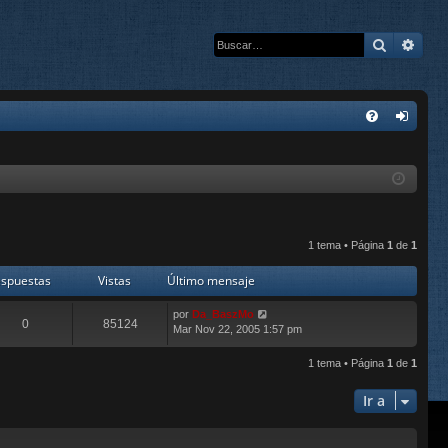
Buscar
Bús
E
FA
de
Q
nti
fic
ar
1 tema • Página
1
de
1
se
spuestas
Vistas
Último mensaje
por
Da_BaszMo
0
85124
Mar Nov 22, 2005 1:57 pm
1 tema • Página
1
de
1
Ir a