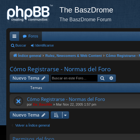
The BaszDrome
The BaszDrome Forum
Foros
nl
Buscar
Identificarse
ac
Índice general
Rulez, Newcomers & Web Content
Cómo Registrarse - 
es
Cómo Registrarse - Normas del Foro
rá
Buscar
Búsqueda a
Nuevo Tema
pi
Temas
do
Cómo Registrarse - Normas del Foro
s
por
Da_BaszMo
»
Mar Nov 22, 2005 1:57 pm
Nuevo Tema
Volver a Índice general
Permisos del foro