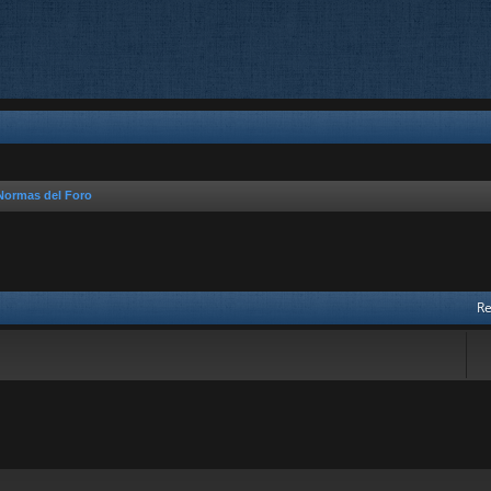
Normas del Foro
vanzada
Re