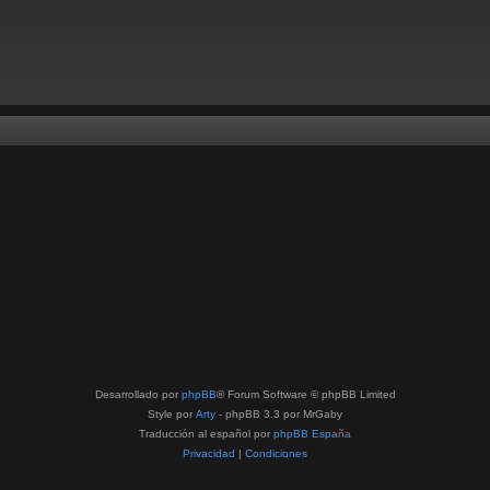
Desarrollado por
phpBB
® Forum Software © phpBB Limited
Style por
Arty
- phpBB 3.3 por MrGaby
Traducción al español por
phpBB España
Privacidad
|
Condiciones