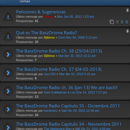
Temas
Peticiones & Sugerencias
Último mensaje por
Priego
«
Mar Jun 05, 2012 1:53 am
Respuestas:
41
1
2
3
Qué es The BaszDrome Radio?
Último mensaje por
Djlitrox
«
Dom Nov 05, 2006 5:13 pm
Respuestas:
15
The BaszDrome Radio Ch. 38 (29/04/2013)
Último mensaje por
Djlitrox
«
Mar Abr 30, 2013 10:11 pm
Respuestas:
7
The BaszDrome Radio Ch. 37 (04-03-2013)
Último mensaje por
Javi DIX
«
Mar Abr 02, 2013 9:15 am
Respuestas:
9
The BaszDrome Radio ch. 36 (Jan-13) We are back!!
Último mensaje por
Dani Gabbaman
«
Lun Ene 14, 2013 7:27 pm
Respuestas:
13
The BaszDrome Radio Capitulo 35 - Diciembre 2011
Último mensaje por
hardnoizz
«
Sab Dic 29, 2012 12:58 pm
Respuestas:
16
The BaszDrome Radio Capitulo 34 - Noviembre 2011
Último mensaje por
The Nightmare Man
«
Mié Dic 21, 2011 4:59 pm