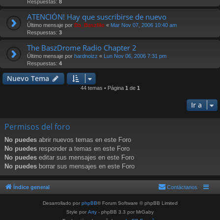
Respuestas:
8
ATENCIÓN! Hay que suscribirse de nuevo
Último mensaje por
Da_BaszMo
«
Mar Nov 07, 2006 10:40 am
Respuestas:
3
The BaszDrome Radio Chapter 2
Último mensaje por
hardnoizz
«
Lun Nov 06, 2006 7:31 pm
Respuestas:
4
Nuevo Tema
44 temas • Página
1
de
1
Ir a
Permisos del foro
No puedes
abrir nuevos temas en este Foro
No puedes
responder a temas en este Foro
No puedes
editar sus mensajes en este Foro
No puedes
borrar sus mensajes en este Foro
Índice general
Contáctanos
Desarrollado por
phpBB
® Forum Software © phpBB Limited
Style por
Arty
- phpBB 3.3 por MrGaby