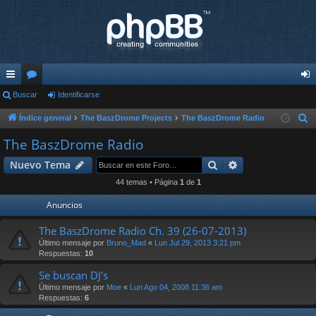
nl
Buscar
or
Identificarse
de
ac
os
nti
Índice general
The BaszDrome Projects
The BaszDrome Radio
B
u
es
fic
The BaszDrome Radio
s
rá
ar
Buscar
Búsqueda avan
Nuevo Tema
c
pi
se
a
44 temas • Página
1
de
1
r
do
Anuncios
s
The BaszDrome Radio Ch. 39 (26-07-2013)
Último mensaje por
Bruno_Mad
«
Lun Jul 29, 2013 3:21 pm
Respuestas:
10
Se buscan DJ's
Último mensaje por
Moe
«
Lun Ago 04, 2008 11:36 am
Respuestas:
6