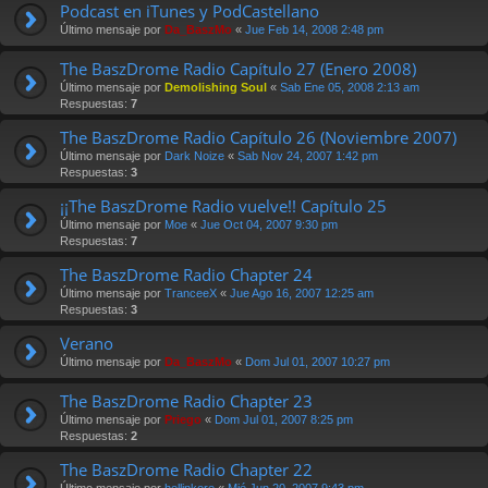
Podcast en iTunes y PodCastellano
Último mensaje por
Da_BaszMo
«
Jue Feb 14, 2008 2:48 pm
The BaszDrome Radio Capítulo 27 (Enero 2008)
Último mensaje por
Demolishing Soul
«
Sab Ene 05, 2008 2:13 am
Respuestas:
7
The BaszDrome Radio Capítulo 26 (Noviembre 2007)
Último mensaje por
Dark Noize
«
Sab Nov 24, 2007 1:42 pm
Respuestas:
3
¡¡The BaszDrome Radio vuelve!! Capítulo 25
Último mensaje por
Moe
«
Jue Oct 04, 2007 9:30 pm
Respuestas:
7
The BaszDrome Radio Chapter 24
Último mensaje por
TranceeX
«
Jue Ago 16, 2007 12:25 am
Respuestas:
3
Verano
Último mensaje por
Da_BaszMo
«
Dom Jul 01, 2007 10:27 pm
The BaszDrome Radio Chapter 23
Último mensaje por
Priego
«
Dom Jul 01, 2007 8:25 pm
Respuestas:
2
The BaszDrome Radio Chapter 22
Último mensaje por
hellinkore
«
Mié Jun 20, 2007 9:43 pm