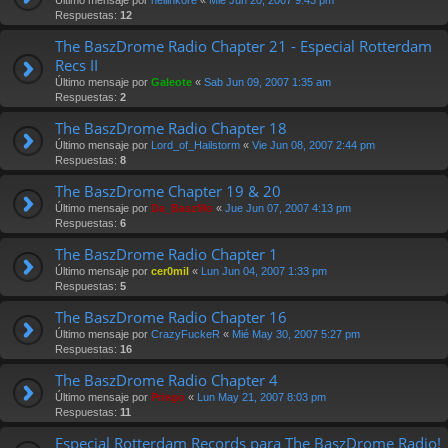
Respuestas:
12
The BaszDrome Radio Chapter 21 - Especial Rotterdam
Recs II
Último mensaje por
Galeote
«
Sab Jun 09, 2007 1:35 am
Respuestas:
2
The BaszDrome Radio Chapter 18
Último mensaje por
Lord_of_Hailstorm
«
Vie Jun 08, 2007 2:44 pm
Respuestas:
8
The BaszDrome Chapter 19 & 20
Último mensaje por
Da_BaszMo
«
Jue Jun 07, 2007 4:13 pm
Respuestas:
6
The BaszDrome Radio Chapter 1
Último mensaje por
cer0mil
«
Lun Jun 04, 2007 1:33 pm
Respuestas:
5
The BaszDrome Radio Chapter 16
Último mensaje por
CrazyFuckeR
«
Mié May 30, 2007 5:27 pm
Respuestas:
16
The BaszDrome Radio Chapter 4
Último mensaje por
Priego
«
Lun May 21, 2007 8:03 pm
Respuestas:
11
Especial Rotterdam Records para The BaszDrome Radio!