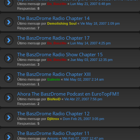
Último mensaje por
Da_BaszMo
«
Lun May 21, 2007 6:48 pm
Respuestas:
8
The BaszDrome Radio Chapter 14
Último mensaje por
Demolishing Soul
«
Vie May 18, 2007 1:09 pm
Respuestas:
7
The BaszDrome Radio Chapter 17
Último mensaje por
Da_BaszMo
«
Lun May 14, 2007 4:25 pm
The BaszDrome Radio Show Chapter 15
Último mensaje por
Da_BaszMo
«
Jue May 03, 2007 12:35 pm
Respuestas:
3
The BaszDrome Radio Chapter XIII
Último mensaje por
Galeote
«
Mié May 02, 2007 2:14 am
Respuestas:
1
Ahora The BaszDrome Podcast en EuroTopFM!!
Último mensaje por
BisNoiD
«
Vie Abr 27, 2007 7:56 pm
Respuestas:
2
The BaszDrome Radio Chapter 12
Último mensaje por
Djlitrox
«
Dom Feb 25, 2007 3:05 pm
Respuestas:
5
The BaszDrome Radio Chapter 11
Último mensaje por
Antonio
«
Mié Feb 07, 2007 12:47 pm