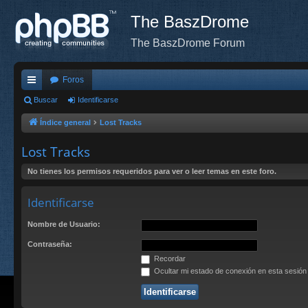
The BaszDrome
The BaszDrome Forum
Foros
nl
Buscar
Identificarse
ac
Índice general
Lost Tracks
es
Lost Tracks
rá
No tienes los permisos requeridos para ver o leer temas en este foro.
pi
Identificarse
do
s
Nombre de Usuario:
Contraseña:
Recordar
Ocultar mi estado de conexión en esta sesión