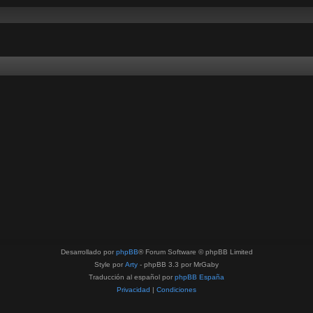
Desarrollado por
phpBB
® Forum Software © phpBB Limited
Style por
Arty
- phpBB 3.3 por MrGaby
Traducción al español por
phpBB España
Privacidad
|
Condiciones