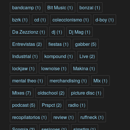
bandcamp
(1)
Bit Music
(1)
bonzai
(1)
bzrk
(1)
cd
(1)
coleccionismo
(1)
d-boy
(1)
Da Zezzionz
(1)
dj
(1)
Dj Mag
(1)
Entrevistas
(2)
fiestas
(1)
gabber
(5)
Industrial
(1)
kompound
(1)
Live
(2)
lockjaw
(1)
lownoise
(1)
Makina
(1)
mental theo
(1)
merchandising
(1)
MIx
(1)
Mixes
(7)
oldschool
(2)
picture disc
(1)
podcast
(5)
Prspct
(2)
radio
(1)
recopilatorios
(1)
review
(1)
ruffneck
(1)
Scorpia
(2)
sesiones
(1)
simstim
(1)