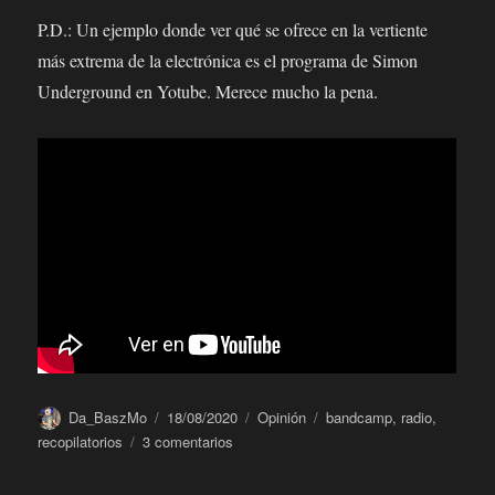
P.D.: Un ejemplo donde ver qué se ofrece en la vertiente
más extrema de la electrónica es el programa de Simon
Underground en Yotube. Merece mucho la pena.
Autor
Publicado
Categorías
Etiquetas
Da_BaszMo
18/08/2020
Opinión
bandcamp
,
radio
,
el
en
recopilatorios
3 comentarios
El
poder