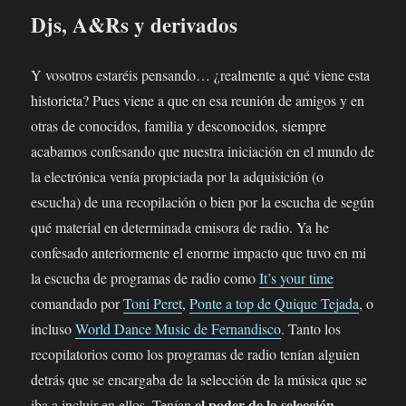
Djs, A&Rs y derivados
Y vosotros estaréis pensando… ¿realmente a qué viene esta
historieta? Pues viene a que en esa reunión de amigos y en
otras de conocidos, familia y desconocidos, siempre
acabamos confesando que nuestra iniciación en el mundo de
la electrónica venía propiciada por la adquisición (o
escucha) de una recopilación o bien por la escucha de según
qué material en determinada emisora de radio. Ya he
confesado anteriormente el enorme impacto que tuvo en mi
la escucha de programas de radio como
It’s your time
comandado por
Toni Peret
,
Ponte a top de Quique Tejada
, o
incluso
World Dance Music de Fernandisco
. Tanto los
recopilatorios como los programas de radio tenían alguien
detrás que se encargaba de la selección de la música que se
el poder de la selección
iba a incluir en ellos. Tenían