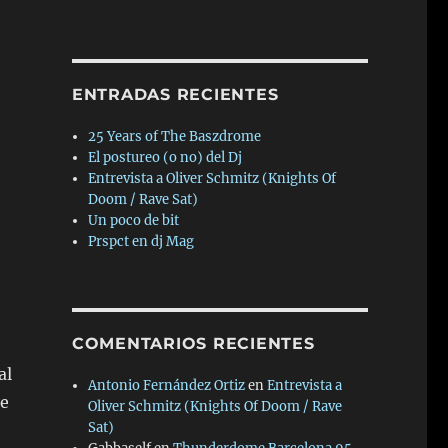
ENTRADAS RECIENTES
25 Years of The Baszdrome
El postureo (o no) del Dj
Entrevista a Oliver Schmitz (Knights Of
Doom / Rave Sat)
Un poco de bit
Prspct en dj Mag
COMENTARIOS RECIENTES
al
Antonio Fernández Ortiz
en
Entrevista a
de
Oliver Schmitz (Knights Of Doom / Rave
Sat)