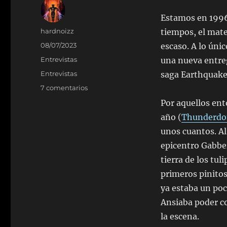
Estamos en 1996 
Autor
hardnoizz
tiempos, el mate
Publicado
08/07/2023
escaso. A lo úni
el
Categorías
Entrevistas
una nueva entre
Etiquetas
Entrevistas
saga Earthquake
en
7 comentarios
Entrevista
Por aquellos en
a
año (
Thunderdom
Oliver
Schmitz
unos cuantos. Al
(Knights
epicentro Gabbe
Of
tierra de los tu
Doom
/
primeros pinitos 
Rave
ya estaba un poc
Sat)
Ansiaba poder co
la escena.