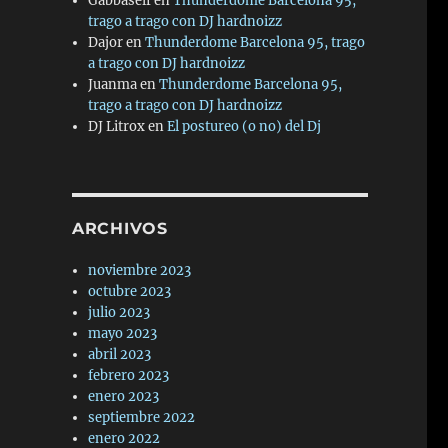
Gabbaself
en
Thunderdome Barcelona 95,
trago a trago con DJ hardnoizz
Dajor
en
Thunderdome Barcelona 95, trago
a trago con DJ hardnoizz
Juanma
en
Thunderdome Barcelona 95,
trago a trago con DJ hardnoizz
DJ Litrox
en
El postureo (o no) del Dj
ARCHIVOS
noviembre 2023
octubre 2023
julio 2023
mayo 2023
abril 2023
febrero 2023
enero 2023
septiembre 2022
enero 2022