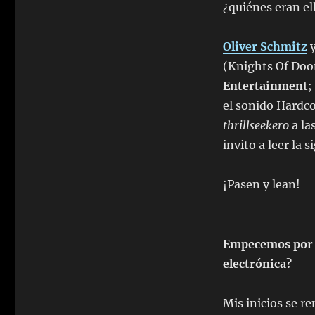
¿quiénes eran el
Oliver Schmitz
(Knights Of Doo
Entertainment
;
el sonido Hardco
thrillseekero
a la
invito a leer la 
¡Pasen y lean!
Empecemos por l
electrónica?
Mis inicios se r