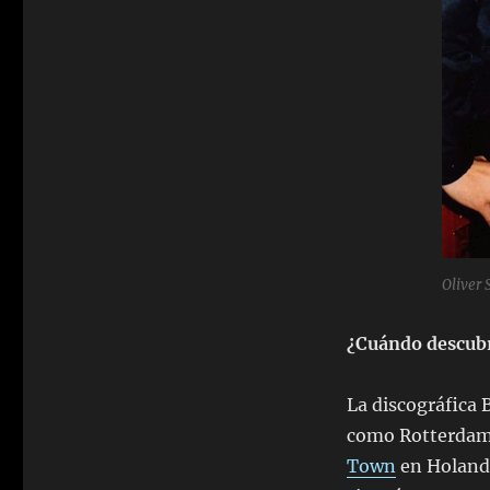
Oliver 
¿Cuándo descubr
La discográfica 
como Rotterdam 
Town
en Holanda