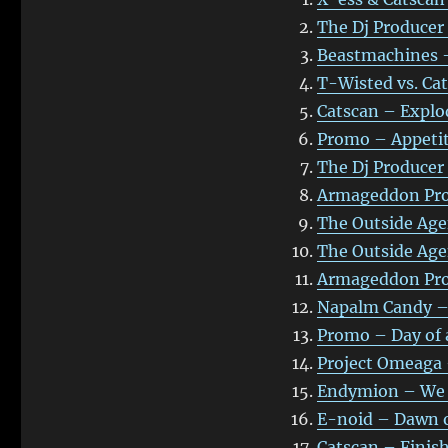
The Dj Producer
Beastmachines 
T-Wisted vs. Ca
Catscan – Explo
Promo – Appetit
The Dj Producer 
Armageddon Proj
The Outside Age
The Outside Age
Armageddon Pro
Napalm Candy – 
Promo – Day of 
Project Omeaga 
Endymion – We a
E-noid – Dawn o
Catscan – Finish