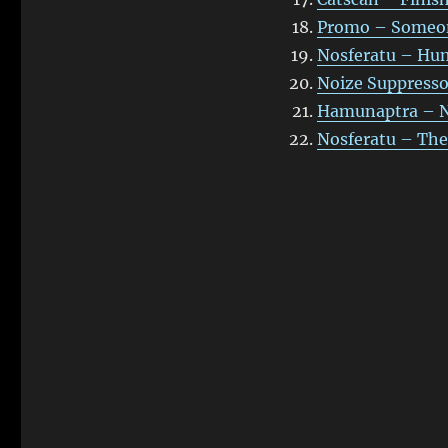
Promo – Someon
Nosferatu – Hu
Noize Suppressor
Hamunaptra – Ne
Nosferatu – Th