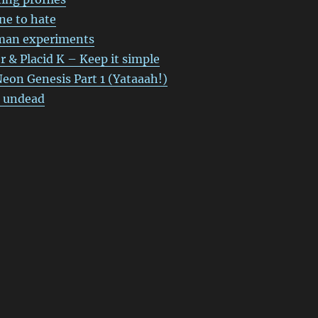
e to hate
man experiments
 & Placid K – Keep it simple
on Genesis Part 1 (Yataaah!)
e undead