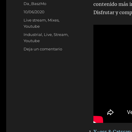
Autor
Da_BaszMo
contenido más ind
Publicado
10/06/2020
Disfrutar y comp
el
Categorías
Live stream
,
Mixes
,
Youtube
Etiquetas
Industrial
,
Live
,
Stream
,
Youtube
en
Deja un comentario
The
BaszDrome
Live
Stream
–
17/5/2020
X-ess & Catscan