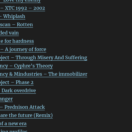
 – XTC 1992 – 2002
– Whiplash
tscan – Rotten
ded vain
e for hardness
– A journey of force
ect – Through Misery And Suffering
ncy – Cyphre’s Theory
ncy & Mindustries – The immobilizer
ject – Phase 2
Dark overdrive
anger
– Prednison Attack
re the future (Remix)
f a new era
ing profiles