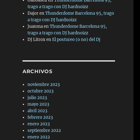
Gabbaself
en
Thunderdome Barcelona 95,
trago a trago con DJ hardnoizz
Dajor
en
Thunderdome Barcelona 95, trago
a trago con DJ hardnoizz
Juanma
en
Thunderdome Barcelona 95,
trago a trago con DJ hardnoizz
DJ Litrox
en
El postureo (o no) del Dj
ARCHIVOS
noviembre 2023
octubre 2023
julio 2023
mayo 2023
abril 2023
febrero 2023
enero 2023
septiembre 2022
enero 2022