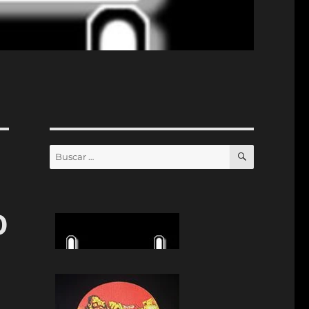
BUSCAR
Buscar
por:
0