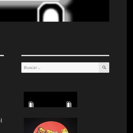
BUSCAR
Buscar
por:
l