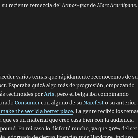
 su reciente remezcla del
Atmos-fear
de
Marc Acardipane
.
uceder varios temas que rápidamente reconocemos de su
spct. Esperaba quizá algo más de progresión, empezando
ás technoides por
Arts
, pero el belga iba combinando
ebrado
Consumer
con alguno de su
Narcfest
o su anterior 
l make the world a better place
. La gente recibió los tema
a que es un material que creo casa bien con la audiencia
pound. En mi caso lo disfruté mucho, ya que 90% del set
ia, adornada de ciertas licencias más Hardcore, incluso