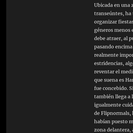
Ubicada en una 
transeúntes, ha 
organizar fiesta
géneros menos el
debe atraer, al p
pasando encima d
realmente import
estridencias, al
reventar el medi
que suena es Har
fue concebido. S
también llega a l
igualmente cuida
de Flipnormals, h
habían puesto m
zona delantera,