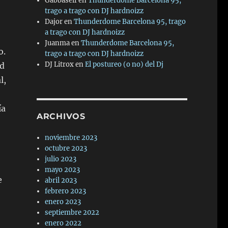
Gabbaself
en
Thunderdome Barcelona 95,
trago a trago con DJ hardnoizz
Dajor
en
Thunderdome Barcelona 95, trago
a trago con DJ hardnoizz
Juanma
en
Thunderdome Barcelona 95,
o.
trago a trago con DJ hardnoizz
DJ Litrox
en
El postureo (o no) del Dj
nd
l,
ía
ARCHIVOS
noviembre 2023
octubre 2023
julio 2023
mayo 2023
e
abril 2023
febrero 2023
enero 2023
septiembre 2022
enero 2022