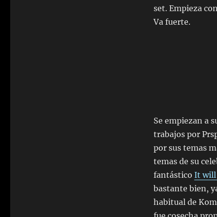
set. Empieza con
Va fuerte.
Se empiezan a s
trabajos por Pr
por sus temas m
temas de su cel
fantástico
It wil
bastante bien, y
habitual de Kom
fue cosecha prop