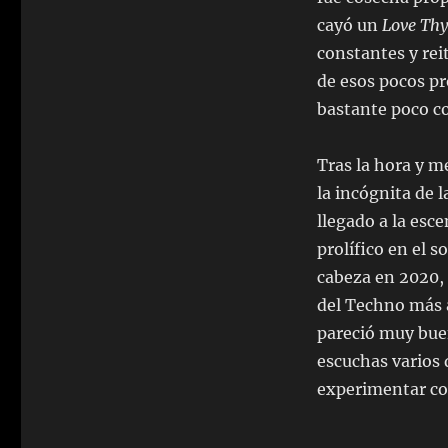
cayó un
Love Th
constantes y rei
de esos pocos pr
bastante poco c
Tras la hora y m
la incógnita de 
llegado a la esc
prolífico en el 
cabeza en 2020, q
del Techno más a
pareció muy buen
escuchas varios 
experimentar con