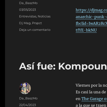
Autor
Da_BaszMo
Publicado
03/05/2023
https://djmag.
el
Categorías
Entrevistas
,
Noticias
anarchic-punk-
Etiquetas
Dj Mag
,
Prspct
fbclid=IwAR2R
en
Deja un comentario
tfYE-bkNU
Prspct
en
dj
Mag
Así fue: Kompoun
Viernes por la n
Es casi la una d
Autor
Da_BaszMo
en
The Garage of
Publicado
22/04/2023
a la que se traen