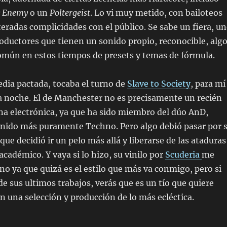
y Enemy
o un
Poltergeist
. Lo vi muy metido, con bailoteos
teradas complicidades con el público. Se sabe un fiera, u
oductores que tienen un sonido propio, reconocible, alg
omún en estos tiempos de presets y temas de fórmula.
edia pactada, tocaba el turno de
Slave to Society
, para mí
la noche. El de Manchester no es precisamente un recién
ena electrónica, ya que ha sido miembro del dúo AnD,
sonido más puramente Techno. Pero algo debió pasar por 
ue decidió ir un pelo más allá y liberarse de las ataduras
cadémico. Y vaya si lo hizo, su vinilo por
Scuderia
me
o ya que quizá es el estilo que más va conmigo, pero si
de sus ultimos trabajos, verás que es un tío que quiere
 una selección y producción de lo más ecléctica.