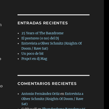
ENTRADAS RECIENTES
n
25 Years of The Baszdrome
El postureo (o no) del Dj
Entrevista a Oliver Schmitz (Knights Of
Doom / Rave Sat)
Un poco de bit
o
Prspct en dj Mag
COMENTARIOS RECIENTES
go
Antonio Fernández Ortiz
en
Entrevista a
Oliver Schmitz (Knights Of Doom / Rave
Sat)