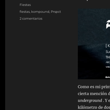
el
Categorías
Fiestas
Etiquetas
fiestas
,
kompound
,
Prspct
en
2 comentarios
Así
fue:
Kompound
vs
Prspct
Como es mi prim
cierta mención d
underground
. Y
kilómetro de don