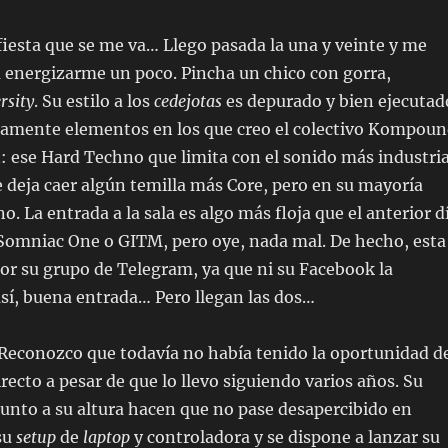
 fiesta que se me va… Llego pasada la una y veinte y me
a a energizarme un poco. Pincha un chico con gorra,
rsity
. Su estilo a los
cedejotas
es depurado y bien ejecutad
amente elementos en los que creo el colectivo Kompou
: ese Hard Techno que limita con el sonido más industria
e deja caer algún temilla más Core, pero en su mayoría
. La entrada a la sala es algo más floja que el anterior d
 Somniac One o GITM, pero oye, nada mal. De hecho, esta
por su grupo de Telegram, ya que ni su Facebook la
sí, buena entrada… Pero llegan las dos…
 Reconozco que todavía no había tenido la oportunidad d
recto a pesar de que lo llevo siguiendo varios años. Su
junto a su altura hacen que no pase desapercibido en
su
setup
de
laptop
y controladora y se dispone a lanzar su