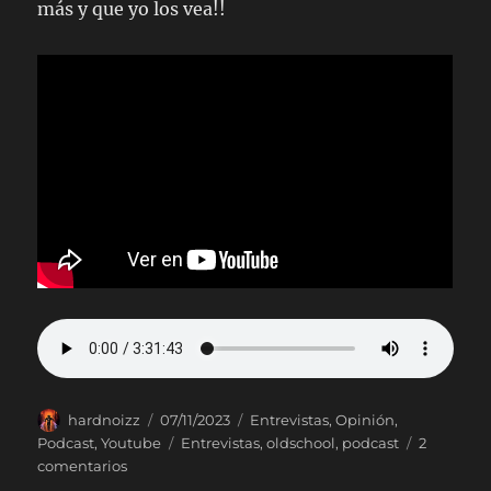
más y que yo los vea!!
Autor
Publicado
Categorías
hardnoizz
07/11/2023
Entrevistas
,
Opinión
,
el
Etiquetas
Podcast
,
Youtube
Entrevistas
,
oldschool
,
podcast
2
en
comentarios
25