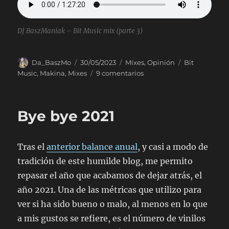
DJ BaszManiak – Bit Music mix (parte 3)
Autor
Publicado
Categorías
Etiquetas
Da_BaszMo
30/05/2023
Mixes
,
Opinión
Bit
el
en
Music
,
Makina
,
Mixes
9 comentarios
Un
poco
de
Bye bye 2021
bit
Tras el
anterior balance anual
, y casi a modo de
tradición de este humilde blog, me permito
repasar el año que acabamos de dejar atrás, el
año 2021. Una de las métricas que utilizo para
ver si ha sido bueno o malo, al menos en lo que
a mis gustos se refiere, es el número de vinilos