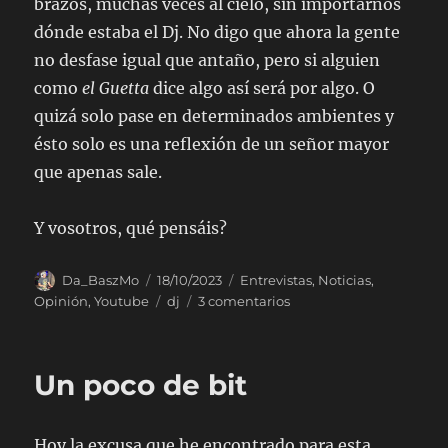
brazos, muchas veces al cielo, sin importarnos
dónde estaba el Dj. No digo que ahora la gente
no desfase igual que antaño, pero si alguien
como
el Guetta
dice algo así será por algo. O
quizá solo pase en determinados ambientes y
ésto solo es una reflexión de un señor mayor
que apenas sale.
Y vosotros, qué pensáis?
Autor
Publicado
Categorías
Da_BaszMo
18/10/2023
Entrevistas
,
Noticias
,
el
Etiquetas
en
Opinión
,
Youtube
dj
3 comentarios
El
postureo
(o
Un poco de bit
no)
del
Dj
Hoy la excusa que he encontrado para esta